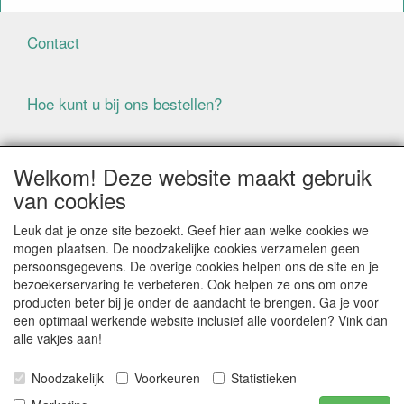
Contact
Hoe kunt u bij ons bestellen?
Voorwaarden
Welkom! Deze website maakt gebruik
van cookies
ALLE GENOEMDE PRIJZEN ZIJN EXCLUSIEF BTW
Leuk dat je onze site bezoekt. Geef hier aan welke cookies we
BIJ BESTELLINGEN ONDER DE € 125,00 EXCLUSIEF BTW
mogen plaatsen. De noodzakelijke cookies verzamelen geen
BRENGEN WIJ IN NEDERLAND € 5,87 VERZENDKOSTEN
persoonsgegevens. De overige cookies helpen ons de site en je
IN REKENING (BELGIË € 9,09). VERZENDKOSTEN
bezoekerservaring te verbeteren. Ook helpen ze ons om onze
WORDEN VERWIJDERD BIJ BESTELLING BOVEN DE €
producten beter bij je onder de aandacht te brengen. Ga je voor
125,00 EXCL. BTW
een optimaal werkende website inclusief alle voordelen? Vink dan
alle vakjes aan!
Producten die speciaal besteld moeten worden kunnen
niet worden teruggenomen
Noodzakelijk
Voorkeuren
Statistieken
Als gevolg van de continue fluctuerende prijzen van de
grondstoffen kan het zijn dat prijsinformatie niet correct