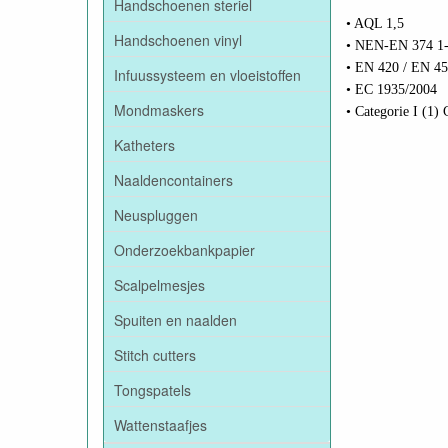
Handschoenen steriel
• AQL 1,5
Handschoenen vinyl
• NEN-EN 374 1-
• EN 420 / EN 45
Infuussysteem en vloeistoffen
• EC 1935/2004
Mondmaskers
• Categorie I (1) 
Katheters
Naaldencontainers
Neuspluggen
Onderzoekbankpapier
Scalpelmesjes
Spuiten en naalden
Stitch cutters
Tongspatels
Wattenstaafjes