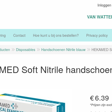
Inloggen
VAN WATTE
ring
Contact
Hoe kunt u bij ons bestellen?
Privacy policy
ducten
Disposables
Handschoenen Nitrile blauw
HEKAMED Soft
ED Soft Nitrile handschoen
€
6.39
*Prijzen zijn exc