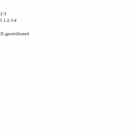
2-3
5 1-2-3-4
CE-gecertificeerd