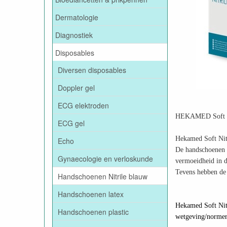
Dermatologie
Diagnostiek
Disposables
Diversen disposables
Doppler gel
ECG elektroden
HEKAMED Soft Nit
ECG gel
Hekamed Soft Nitr
Echo
De handschoenen zi
Gynaecologie en verloskunde
vermoeidheid in 
Tevens hebben de 
Handschoenen Nitrile blauw
Handschoenen latex
Hekamed Soft Nit
Handschoenen plastic
wetgeving/normer