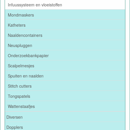
Infuussysteem en vloeistoffen
Mondmaskers
Katheters
Naaldencontainers
Neuspluggen
Onderzoekbankpapier
Scalpelmesjes
Spuiten en naalden
Stitch cutters
Tongspatels
Wattenstaafjes
Diversen
Dopplers