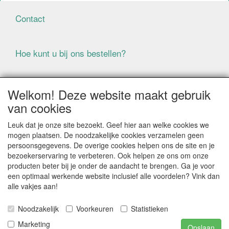
Contact
Hoe kunt u bij ons bestellen?
Voorwaarden
Welkom! Deze website maakt gebruik
van cookies
ALLE GENOEMDE PRIJZEN ZIJN EXCLUSIEF BTW
Leuk dat je onze site bezoekt. Geef hier aan welke cookies we
BIJ BESTELLINGEN ONDER DE € 125,00 EXCLUSIEF BTW
mogen plaatsen. De noodzakelijke cookies verzamelen geen
BRENGEN WIJ IN NEDERLAND € 5,87 VERZENDKOSTEN
persoonsgegevens. De overige cookies helpen ons de site en je
IN REKENING (BELGIË € 9,09). VERZENDKOSTEN
bezoekerservaring te verbeteren. Ook helpen ze ons om onze
WORDEN VERWIJDERD BIJ BESTELLING BOVEN DE €
producten beter bij je onder de aandacht te brengen. Ga je voor
125,00 EXCL. BTW
een optimaal werkende website inclusief alle voordelen? Vink dan
alle vakjes aan!
Producten die speciaal besteld moeten worden kunnen
niet worden teruggenomen
Noodzakelijk
Voorkeuren
Statistieken
Als gevolg van de continue fluctuerende prijzen van de
grondstoffen kan het zijn dat prijsinformatie niet correct
Marketing
Opslaan