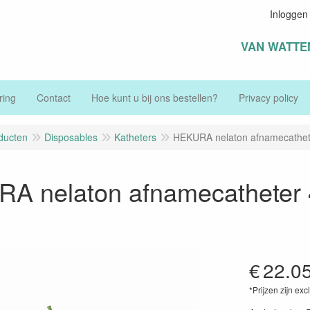
Inloggen
VAN WATTE
ring
Contact
Hoe kunt u bij ons bestellen?
Privacy policy
ducten
Disposables
Katheters
HEKURA nelaton afnamecathete
A nelaton afnamecatheter 4
€
22.0
*Prijzen zijn exc