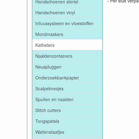
- Per stuk verpa
Handschoenen steriel
Handschoenen vinyl
Infuussysteem en vloeistoffen
Mondmaskers
Katheters
Naaldencontainers
Neuspluggen
Onderzoekbankpapier
Scalpelmesjes
Spuiten en naalden
Stitch cutters
Tongspatels
Wattenstaafjes