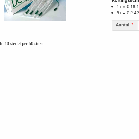
Kortingssc
1+ = € 16.
5+ = € 2.42
Aantal
h. 10 steriel per 50 stuks