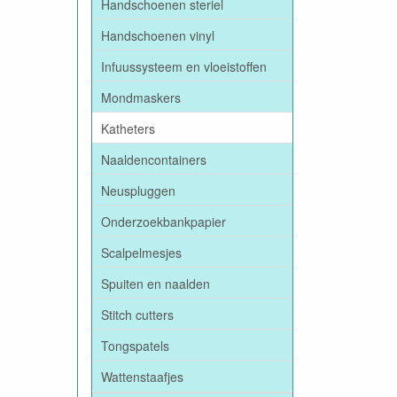
Handschoenen steriel
Handschoenen vinyl
Infuussysteem en vloeistoffen
Mondmaskers
Katheters
Naaldencontainers
Neuspluggen
Onderzoekbankpapier
Scalpelmesjes
Spuiten en naalden
Stitch cutters
Tongspatels
Wattenstaafjes