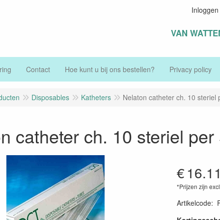
Inloggen
VAN WATTE
ring
Contact
Hoe kunt u bij ons bestellen?
Privacy policy
ducten
Disposables
Katheters
Nelaton catheter ch. 10 steriel 
n catheter ch. 10 steriel per
€
16.1
*Prijzen zijn exc
Artikelcode
: