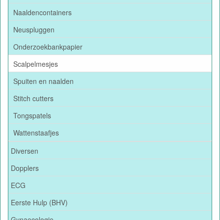
Naaldencontainers
Neuspluggen
Onderzoekbankpapier
Scalpelmesjes
Spuiten en naalden
Stitch cutters
Tongspatels
Wattenstaafjes
Diversen
Dopplers
ECG
Eerste Hulp (BHV)
Gynaecologie