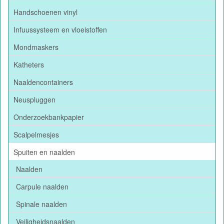
Handschoenen vinyl
Infuussysteem en vloeistoffen
Mondmaskers
Katheters
Naaldencontainers
Neuspluggen
Onderzoekbankpapier
Scalpelmesjes
Spuiten en naalden
Naalden
Carpule naalden
Spinale naalden
Veiligheidsnaalden