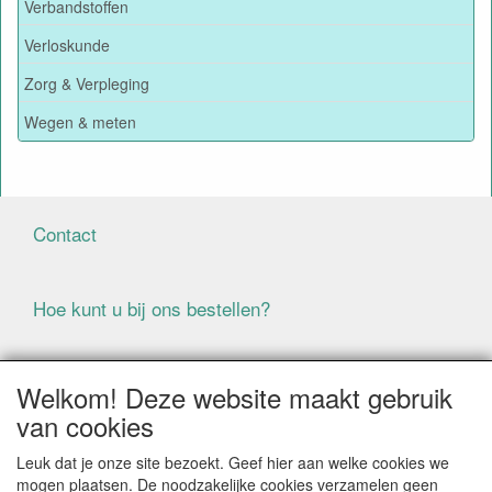
Verbandstoffen
Verloskunde
Zorg & Verpleging
Wegen & meten
Contact
Hoe kunt u bij ons bestellen?
Voorwaarden
Welkom! Deze website maakt gebruik
van cookies
ALLE GENOEMDE PRIJZEN ZIJN EXCLUSIEF BTW
Leuk dat je onze site bezoekt. Geef hier aan welke cookies we
BIJ BESTELLINGEN ONDER DE € 125,00 EXCLUSIEF BTW
mogen plaatsen. De noodzakelijke cookies verzamelen geen