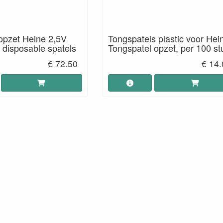
opzet Heine 2,5V
Tongspatels plastic voor Hei
c disposable spatels
Tongspatel opzet, per 100 st
€ 72.50
€ 14.