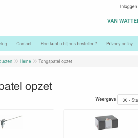
Inloggen
VAN WATTE
ring
Contact
Hoe kunt u bij ons bestellen?
Privacy policy
ducten
Heine
Tongspatel opzet
atel opzet
Weergave