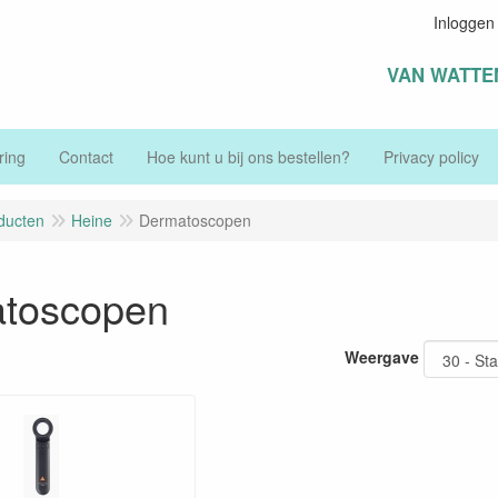
Inloggen
VAN WATTE
ring
Contact
Hoe kunt u bij ons bestellen?
Privacy policy
ducten
Heine
Dermatoscopen
toscopen
Weergave