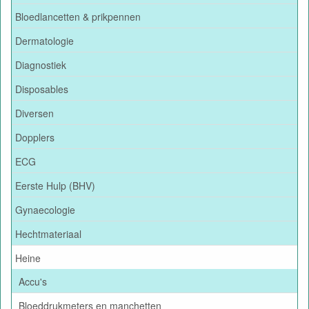
Bloedlancetten & prikpennen
Dermatologie
Diagnostiek
Disposables
Diversen
Dopplers
ECG
Eerste Hulp (BHV)
Gynaecologie
Hechtmateriaal
Heine
Accu's
Bloeddrukmeters en manchetten