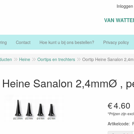
Inloggen
VAN WATTE
ring
Contact
Hoe kunt u bij ons bestellen?
Privacy policy
ducten
Heine
Oortips en trechters
Oortip Heine Sanalon 2,4m
p Heine Sanalon 2,4mmØ , pe
€
4.60
*Prijzen zijn exc
Artikelcode
: