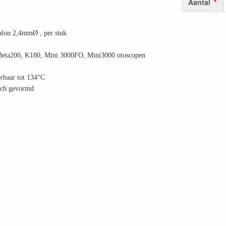
Aantal
alon 2,4mmØ , per stuk
 Beta200, K180, Mini 3000FO, Mini3000 otoscopen
rbaar tot 134°C
ch gevormd