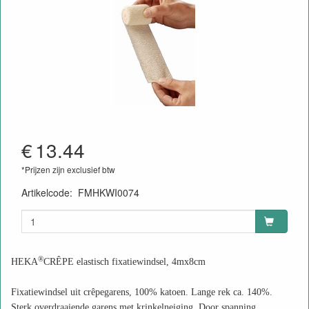
€
13.44
*Prijzen zijn exclusief btw
Artikelcode
:
FMHKWI0074
®
HEKA
CRÊPE elastisch fixatiewindsel, 4mx8cm
Fixatiewindsel uit crêpegarens, 100% katoen. Lange rek ca. 140%.
Sterk overdraaiende garens met krinkelneiging. Door spanning