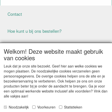
Contact
Hoe kunt u bij ons bestellen?
Voorwaarden
Welkom! Deze website maakt gebruik
van cookies
ALLE GENOEMDE PRIJZEN ZIJN EXCLUSIEF BTW
Leuk dat je onze site bezoekt. Geef hier aan welke cookies we
BIJ BESTELLINGEN ONDER DE € 125,00 EXCLUSIEF BTW
mogen plaatsen. De noodzakelijke cookies verzamelen geen
BRENGEN WIJ IN NEDERLAND € 5,87 VERZENDKOSTEN
persoonsgegevens. De overige cookies helpen ons de site en je
IN REKENING (BELGIË € 9,09). VERZENDKOSTEN
bezoekerservaring te verbeteren. Ook helpen ze ons om onze
WORDEN VERWIJDERD BIJ BESTELLING BOVEN DE €
producten beter bij je onder de aandacht te brengen. Ga je voor
125,00 EXCL. BTW
een optimaal werkende website inclusief alle voordelen? Vink dan
alle vakjes aan!
Producten die speciaal besteld moeten worden kunnen
niet worden teruggenomen
Noodzakelijk
Voorkeuren
Statistieken
Als gevolg van de continue fluctuerende prijzen van de