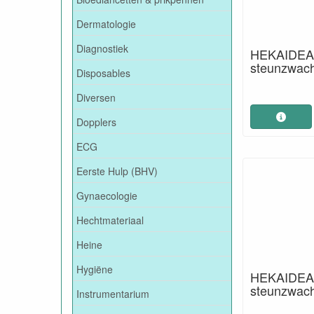
Dermatologie
Diagnostiek
HEKAIDEAA
steunzwac
Disposables
Diversen
Dopplers
ECG
Eerste Hulp (BHV)
Gynaecologie
Hechtmateriaal
Heine
Hygiëne
HEKAIDEAA
steunzwac
Instrumentarium