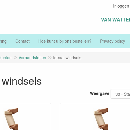
Inloggen
VAN WATTE
ring
Contact
Hoe kunt u bij ons bestellen?
Privacy policy
ducten
Verbandstoffen
Ideaal windsels
 windsels
Weergave