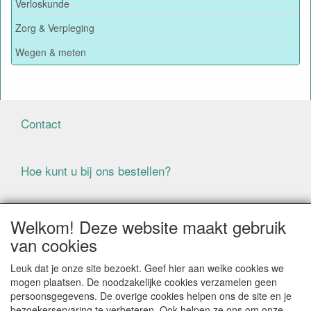
Verloskunde
Zorg & Verpleging
Wegen & meten
Contact
Hoe kunt u bij ons bestellen?
Voorwaarden
Welkom! Deze website maakt gebruik
van cookies
ALLE GENOEMDE PRIJZEN ZIJN EXCLUSIEF BTW
Leuk dat je onze site bezoekt. Geef hier aan welke cookies we
BIJ BESTELLINGEN ONDER DE € 125,00 EXCLUSIEF BTW
mogen plaatsen. De noodzakelijke cookies verzamelen geen
BRENGEN WIJ IN NEDERLAND € 5,87 VERZENDKOSTEN
persoonsgegevens. De overige cookies helpen ons de site en je
IN REKENING (BELGIË € 9,09). VERZENDKOSTEN
bezoekerservaring te verbeteren. Ook helpen ze ons om onze