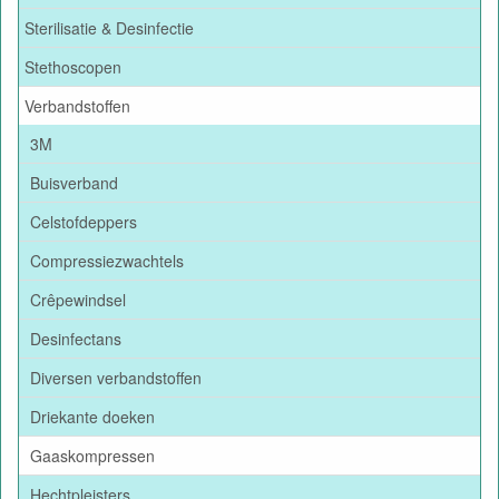
Sterilisatie & Desinfectie
Stethoscopen
Verbandstoffen
3M
Buisverband
Celstofdeppers
Compressiezwachtels
Crêpewindsel
Desinfectans
Diversen verbandstoffen
Driekante doeken
Gaaskompressen
Hechtpleisters