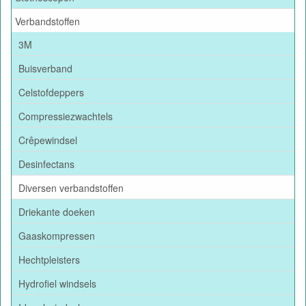
Verbandstoffen
3M
Buisverband
Celstofdeppers
Compressiezwachtels
Crêpewindsel
Desinfectans
Diversen verbandstoffen
Driekante doeken
Gaaskompressen
Hechtpleisters
Hydrofiel windsels