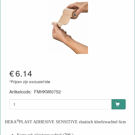
€
6.14
*Prijzen zijn exclusief btw
Artikelcode
:
FMHKWI0752
8715886007365
®
HEKA
PLAST ADHESIVE SENSITIVE elastisch kleefzwachtel 6cm