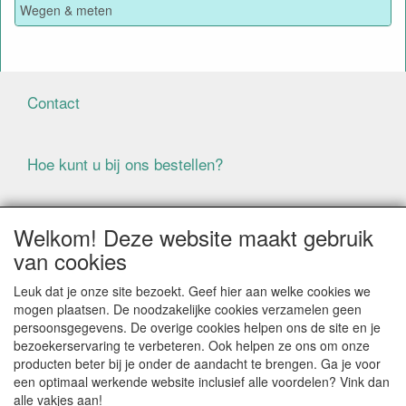
Wegen & meten
Contact
Hoe kunt u bij ons bestellen?
Voorwaarden
Welkom! Deze website maakt gebruik
van cookies
ALLE GENOEMDE PRIJZEN ZIJN EXCLUSIEF BTW
Leuk dat je onze site bezoekt. Geef hier aan welke cookies we
BIJ BESTELLINGEN ONDER DE € 125,00 EXCLUSIEF BTW
mogen plaatsen. De noodzakelijke cookies verzamelen geen
BRENGEN WIJ IN NEDERLAND € 5,87 VERZENDKOSTEN
persoonsgegevens. De overige cookies helpen ons de site en je
IN REKENING (BELGIË € 9,09). VERZENDKOSTEN
bezoekerservaring te verbeteren. Ook helpen ze ons om onze
WORDEN VERWIJDERD BIJ BESTELLING BOVEN DE €
producten beter bij je onder de aandacht te brengen. Ga je voor
125,00 EXCL. BTW
een optimaal werkende website inclusief alle voordelen? Vink dan
alle vakjes aan!