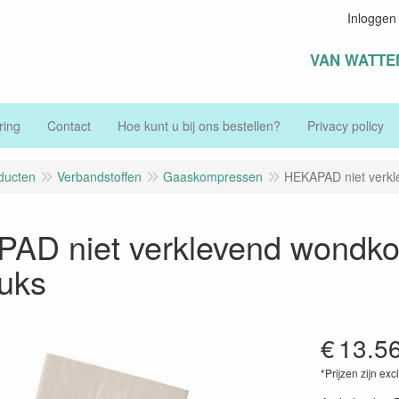
Inloggen
VAN WATTE
ring
Contact
Hoe kunt u bij ons bestellen?
Privacy policy
ducten
Verbandstoffen
Gaaskompressen
HEKAPAD niet verkl
AD niet verklevend wondkom
tuks
€
13.5
*Prijzen zijn exc