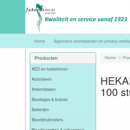
Home
Algemene voorwaarden en privacy verkla
Producten
Home
Pro
AED en toebehoren
HEKAP
Autoclaven
100 s
Artsentassen
Bandages & braces
Batterijen
Bloeddrukmeters
Bloedlancetten & prikpennen