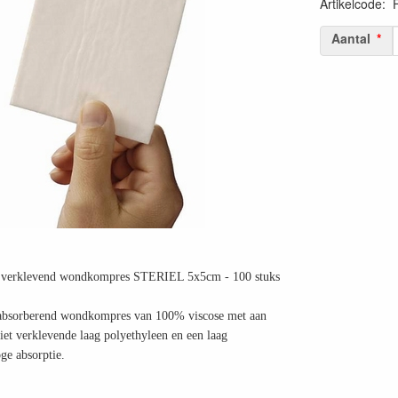
Artikelcode
:
87158860014
Aantal
 verklevend wondkompres STERIEL 5x5cm - 100 stuks
 absorberend wondkompres van 100% viscose met aan
iet verklevende laag polyethyleen en een laag
ge absorptie.