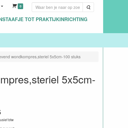
0
Zoeken
NSTAAFJE TOT PRAKTIJKINRICHTING
evend wondkompres,steriel 5x5cm-100 stuks
pres,steriel 5x5cm-
6
lusief btw