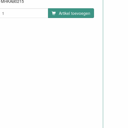
FMHKAB0215
93
Artikel toevoegen