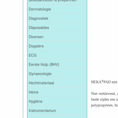
Dermatologie
Diagnostiek
Disposables
Diversen
Dopplers
ECG
Eerste Hulp (BHV)
Gynaecologie
®
Hechtmateriaal
HEKA
PAD niet
Heine
Niet verklevend,
beide zijden een n
Hygiëne
polypropyleen, ho
Instrumentarium