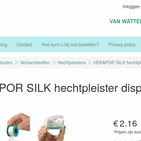
Inloggen
VAN WATTE
ring
Contact
Hoe kunt u bij ons bestellen?
Privacy policy
ducten
Verbandstoffen
Hechtpleisters
HEKAPOR SILK hechtplei
OR SILK hechtpleister dis
€
2.16
*Prijzen zijn exc