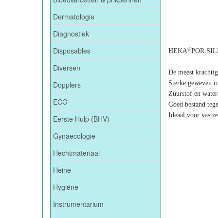
Dermatologie
Diagnostiek
Disposables
®
HEKA
POR SILK 
Diversen
De meest krachtige
Sterke geweven ru
Dopplers
Zuurstof en water
ECG
Goed bestand tegen
Ideaal voor vastz
Eerste Hulp (BHV)
Gynaecologie
Hechtmateriaal
Heine
Hygiëne
Instrumentarium